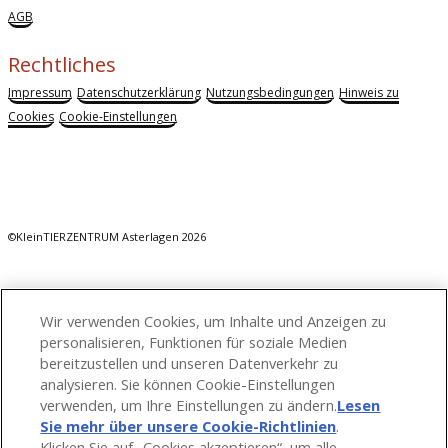
AGB
Rechtliches
Impressum
Datenschutzerklärung
Nutzungsbedingungen
Hinweis zu
Cookies
Cookie-Einstellungen
©KleinTIERZENTRUM Asterlagen 2026
Wir verwenden Cookies, um Inhalte und Anzeigen zu
personalisieren, Funktionen für soziale Medien
bereitzustellen und unseren Datenverkehr zu
analysieren. Sie können Cookie-Einstellungen
verwenden, um Ihre Einstellungen zu ändern.
Lesen
Sie mehr über unsere Cookie-Richtlinien
(opens in
.
Klicken Sie auf „Cookies akzeptieren“, um alle
a new