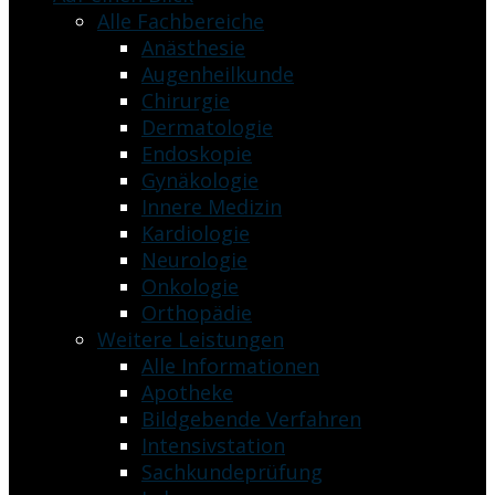
Alle Fachbereiche
Anästhesie
Augenheilkunde
Chirurgie
Dermatologie
Endoskopie
Gynäkologie
Innere Medizin
Kardiologie
Neurologie
Onkologie
Orthopädie
Weitere Leistungen
Alle Informationen
Apotheke
Bildgebende Verfahren
Intensivstation
Sachkundeprüfung