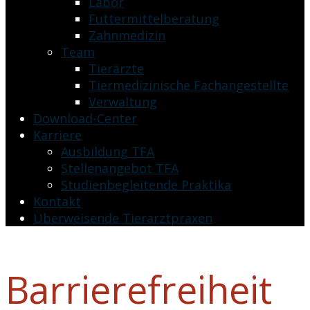
Labor
Futtermittelberatung
Zahnmedizin
Team
Tierärzte
Tiermedizinische Fachangestellte
Verwaltung
Download-Center
Karriere
Ausbildung TFA
Stellenangebot TFA
Studienbegleitende Praktika
Kontakt
Überweisende Tierarztpraxen
Barrierefreiheit