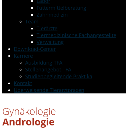
Labor
Futtermittelberatung
Zahnmedizin
Team
Tierärzte
Tiermedizinische Fachangestellte
Verwaltung
Download-Center
Karriere
Ausbildung TFA
Stellenangebot TFA
Studienbegleitende Praktika
Kontakt
Überweisende Tierarztpraxen
Gynäkologie
Andrologie