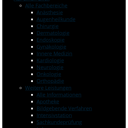
Alle Fachbereiche
Anästhesie
Augenheilkunde
Chirurgie
Dermatologie
Endoskopie
Gynäkologie
Innere Medizin
Kardiologie
Neurologie
Onkologie
Orthopädie
Weitere Leistungen
Alle Informationen
Apotheke
Bildgebende Verfahren
Intensivstation
Sachkundeprüfung