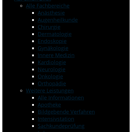
Alle Fachbereiche
Anästhesie
Augenheilkunde
Chirurgie
Dermatologie
Endoskopie
Gynäkologie
Innere Medizin
Kardiologie
Neurologie
Onkologie
Orthopädie
Weitere Leistungen
Alle Informationen
Apotheke
Bildgebende Verfahren
Intensivstation
Sachkundeprüfung