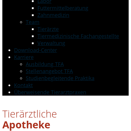
Labor
Futtermittelberatung
Zahnmedizin
Team
Tierärzte
Tiermedizinische Fachangestellte
Verwaltung
Download-Center
Karriere
Ausbildung TFA
Stellenangebot TFA
Studienbegleitende Praktika
Kontakt
Überweisende Tierarztpraxen
Tierärztliche
Apotheke